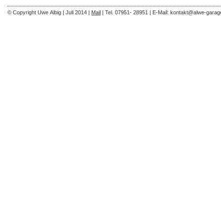
© Copyright Uwe Albig | Juli 2014 |
Mail
| Tel. 07951- 28951 | E-Mail: kontakt@alwe-garag